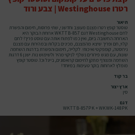
רטרו Westinghouse | צבע ורוד
תיאור
טוסטר קופץ רטרו מצנם מעוצב וחדשני, שתי פרוסות, חימום והפשרת
לחם Westinghouse דגם WKTTB-857 ארוחת הבוקר היא
הארוחה החשובה ביום, ואין כמו לפתוח אותה עם טוסט פריך! לחם
קלוי, חם ופריך שיצא מהמצנם, מכינים בקלות ובמהירות עם מצנם
נירוסטה, קומפקטי ואיכותי. לקלייה, חימום והפשרת בדרגות השחמה
שונות, עם מגש פירורים נשלף לניקוי מהיר ולשימוש נוח. ישנן 6 דרגות
השחמה ומצורף מתקן לחימום קרואסונים, בייגל וכו'. טוסטר קופץ
מומלץ לארוחות בוקר טעימות במיוחד!
בר קוד
ארץ יצור
סין
דגם
WKTTB-857PK + WKWK-148PK