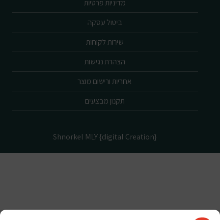
מדיניות פרטיות
ביטול עסקה
שירות לקוחות
הצהרת נגישות
אחריות ורישום מוצר
תקנון מבצעים
Shnorkel MLY {digital Creation}