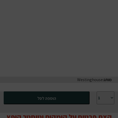
מותג:
Westinghouse
כמות של קומקום וטוסטר קופץ רטרו Westinghouse | צבע ורוד
הוספה לסל
קצת פרטים על קומקום וטוסטר קופץ