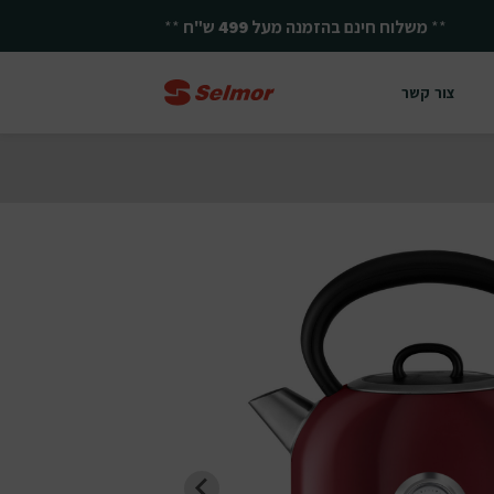
**
יחד ננצח!
**
צור קשר