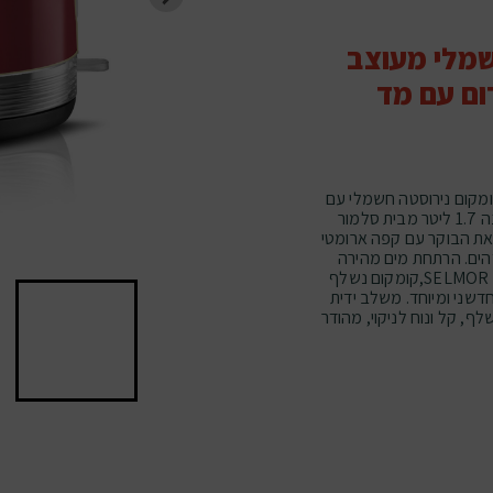
מלי מעוצב
צבע אדום עם מד
ום חשמלי מעוצב מבית סלמור SELMORקומקום נירוסטה חשמלי עם
מנגנון הרתחה אנגלי איכותי ומד טמפרטורה מובנה 1.7 ליטר מבית סלמור
W20 דגם 650-SE.פותחים את הבוקר עם קפה ארומטי
ים. הרתחת מים מהירה
W2000 עם קומקום חשמלי מעוצב מבית סלמור SELMOR,קומקום נשלף
דשני ומיוחד. משלב ידית
ף, קל ונוח לניקוי, מהודר