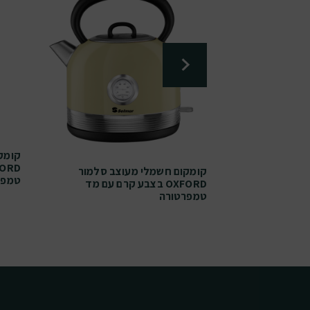
צב סלמור
קומק
 אדום עם מד
קומקום חשמלי מעוצב סלמור
טמפר
OXFORD בצבע קרם עם מד
טמפרטורה