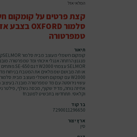
המלאי אזל
קצת פרטים על קומקום חש
סלמור OXFORD ב
טמפרטורה
תיאור
קומק
SELMOR עצמתי 00
או תה מבושם שממלאים את המטבח בניחוח מדה
עשוי נירוסטה עם מד טמפרטורה מובנה בעיצוב ח
אחיזה נוחה, מדיד שקוף, מכסה נשלף, פילטר נשל
וקלאסי. תתחדשו בתכשיט למטבח!
בר קוד
7290011296650
ארץ יצור
סין
דגם