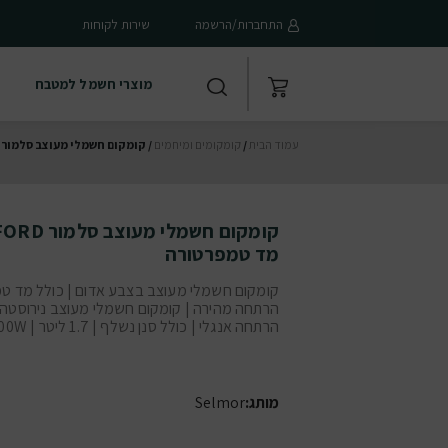
התחברות/הרשמה
שירות לקוחות
מוצרי חשמל למטבח
עמוד הבית
/
קומקומים ומיחמים
/ קומקום חשמלי מעוצב סלמור OXFORD בצבע אדום עם מד טמפרטורה
מד טמפרטורה
קומקום חשמלי מעוצב בצבע אדום | כולל מד טמ
הרתחה מהירה | קומקום חשמלי מעוצב נירוסטה |
הרתחה אנגלי | כולל סנן נשלף | 1.7 ליטר | 2000W
מותג:
Selmor