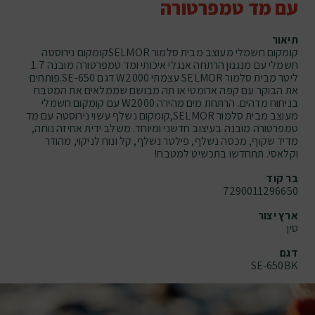
עם מד טמפרטורה
תיאור
קומקום חשמלי מעוצב מבית סלמור SELMORקומקום נירוסטה
חשמלי עם מנגנון הרתחה אנגלי איכותי ומד טמפרטורה מובנה 1.7
ליטר מבית סלמור SELMOR עצמתי W2000 דגם 650-SE.פותחים
את הבוקר עם קפה ארומטי או תה מבושם שממלאים את המטבח
בניחוח מדהים. הרתחת מים מהירה W2000 עם קומקום חשמלי
מעוצב מבית סלמור SELMOR,קומקום נשלף עשוי נירוסטה עם מד
טמפרטורה מובנה בעיצוב חדשני ומיוחד. משלב ידית אחיזה נוחה,
מדיד שקוף, מכסה נשלף, פילטר נשלף, קל ונוח לניקוי, מהודר
וקלאסי. תתחדשו בתכשיט למטבח!
בר קוד
7290011296650
ארץ יצור
סין
דגם
SE-650BK