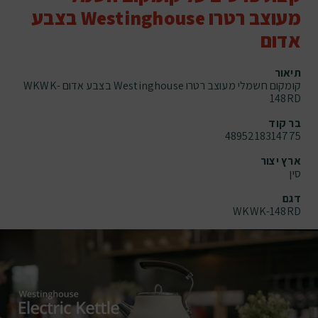
מעוצב רטרו Westinghouse בצבע
אדום
תיאור
קומקום חשמלי מעוצב רטרו Westinghouse בצבע אדום WKWK-
148RD
בר קוד
4895218314775
ארץ יצור
סין
דגם
WKWK-148RD