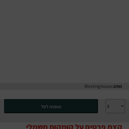
מותג:
Westinghouse
כמות של קומקום חשמלי מעוצב רטרו Westinghouse בצבע אדום
הוספה לסל
קצת פרטים על קומקום חשמלי