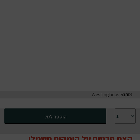
מותג:
Westinghouse
כמות של קומקום חשמלי מעוצב רטרו Westinghouse בצבע ורוד
הוספה לסל
קצת פרטים על קומקום חשמלי