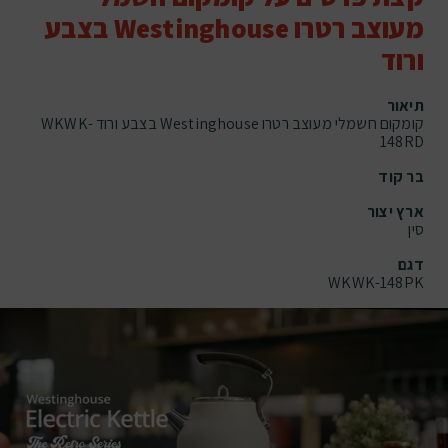
מעוצב רטרו Westinghouse בצבע
ורוד
תיאור
קומקום חשמלי מעוצב רטרו Westinghouse בצבע ורוד WKWK-
148RD
בר קוד
ארץ יצור
סין
דגם
WKWK-148PK