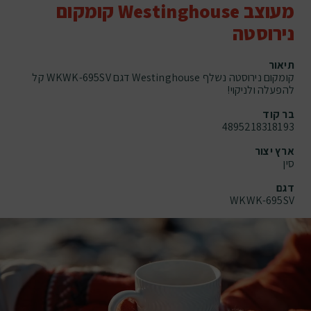
מעוצב Westinghouse קומקום
נירוסטה
תיאור
קומקום נירוסטה נשלף Westinghouse דגם WKWK-695SV קל
להפעלה ולניקוי!
בר קוד
4895218318193
ארץ יצור
סין
דגם
WKWK-695SV