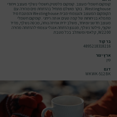
קומקום חשמלי מעוצב. קומקום פלסטיק חשמלי נשלף מעוצב וייחודי
Westinghouse . בוקר מושלם מתחיל בהרתחת מים מהירה עם
הקומקום המעוצב והעצמתי מבית Westinghouse והמטבח מיד
מתמלא בניחוחות של קפה טעים או תה ריחני . קומקום חשמלי
מעוצב חדשני ומיוחד, משלב ידית אחיזה נוחה, מכסה נשלף, מדיד
שקוף, פילטר נשלף, מנגנון הרתחה אנגלי עצמתי להרתחה מהירה
W2200, קלאסי ומשתלב בכל מטבח.
בר קוד
4895218318216
ארץ יצור
סין
דגם
WKWK-512BK