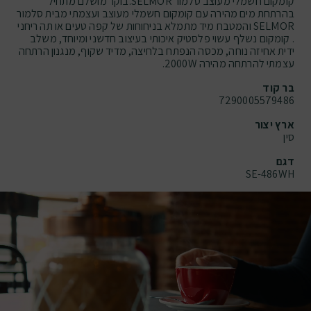
קומקום חשמלי מעוצב סלמור SELMOR.בוקר מושלם מתחיל
בהרתחת מים מהירה עם קומקום חשמלי מעוצב ועצמתי מבית סלמור
SELMOR והמטבח מיד מתמלא בניחוחות של קפה טעים או תה ריחני
. קומקום נשלף עשוי פלסטיק איכותי בעיצוב חדשני ומיוחד, משלב
ידית אחיזה נוחה, מכסה הנפתח בלחיצה, מדיד שקוף, מנגנון הרתחה
עצמתי להרתחה מהירה 2000W.
בר קוד
7290005579486
ארץ יצור
סין
דגם
SE-486WH