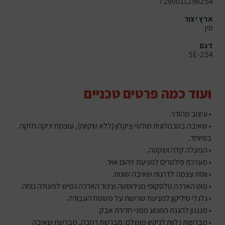
7290011296254
ארץ יצור
סין
דגם
SE-254
ועוד כמה פרטים טכניים
• עיצוב מהודר.
• שאיבה בטכנולוגית מולטי-ציקלון (ללא שקיות), עוצמת יניקה חזקה
במיוחד.
• הפעלה קלה ושקטה.
• מערכת פילטרים למניעת זיהום אויר.
• ווסת עצמה לדרגות שאיבה שונות.
• מוט הארכה טלסקופי מנירוסטה וצינור הארכה גמיש לפעולה נוחה.
• גלגלי סיליקון למניעת שריטות על משטח העבודה.
• מנגנון להגנת המנוע מפני חדירת אבק.
• מברשות נלוות לניקיון מושלם: מברשת רחבה, מברשת שאיבה