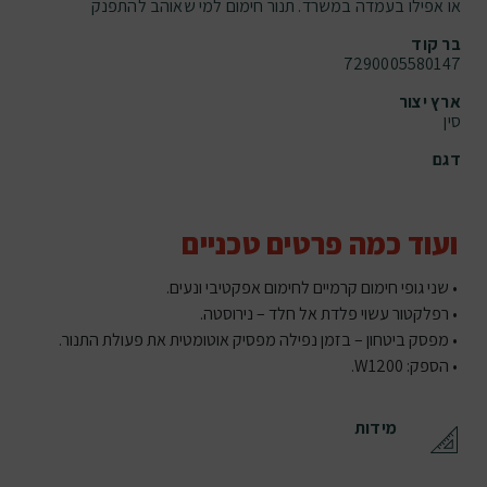
או אפילו בעמדה במשרד. תנור חימום למי שאוהב להתפנק
בר קוד
7290005580147
ארץ יצור
סין
דגם
ועוד כמה פרטים טכניים
• שני גופי חימום קרמיים לחימום אפקטיבי ונעים.
• רפלקטור עשוי פלדת אל חלד – נירוסטה.
• מפסק ביטחון – בזמן נפילה מפסיק אוטומטית את פעולת התנור.
• הספק: W1200.
מידות