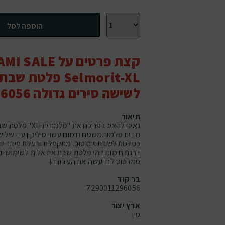
כמות של MAMI SALE סלמורית Selmorit-XL פלטת שבת מתקפלת לשישה סירים גדולה 6056
הוספה לסל
Selmorit-XL פלט
לשישה סירים גדולה 6056
תיאור
מבית סלמור.משטח חימום עשוי סיליקון עם שלוש
כפלטת לשבת ויום טוב. מתקפלת ובעלת פיזור חו
דרגת חימום זוהי פלטת שבת אידאלית לשימוש ונ
סמרטוט לח יעשה את העבודה!
בר קוד
7290011296056
ארץ יצור
סין