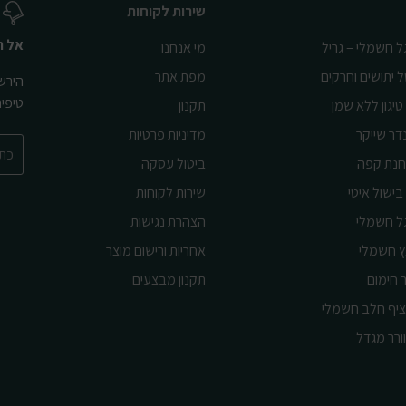
שירות לקוחות
אל ת
ל חשמלי – גריל
מי אנחנו
ל יתושים וחרקים
מפת אתר
הירשמ
טיפי
טיגון ללא שמן
תקנון
דר שייקר
מדיניות פרטיות
נת קפה
ביטול עסקה
בישול איטי
שירות לקוחות
ל חשמלי
הצהרת נגישות
ץ חשמלי
אחריות ורישום מוצר
 חימום
תקנון מבצעים
יף חלב חשמלי
ורר מגדל