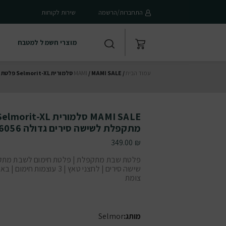
התחברות/הרשמה
שירות לקוחות
מוצרי חשמל למטבח
עמוד הבית
/
/ MAMI SALE סלמורית Selmorit-XL פלטת שבת מתקפלת לשישה סירים גדולה 6056
MAMI
מתקפלת לשישה סירים גדולה 6056
349.00
₪
פלטת שבת מתקפלת | פלטת חימום לשבת מתק
שישה סירים | לחצני טאץ | 3 עוצמות חימ
צומת
מותג:
Selmor