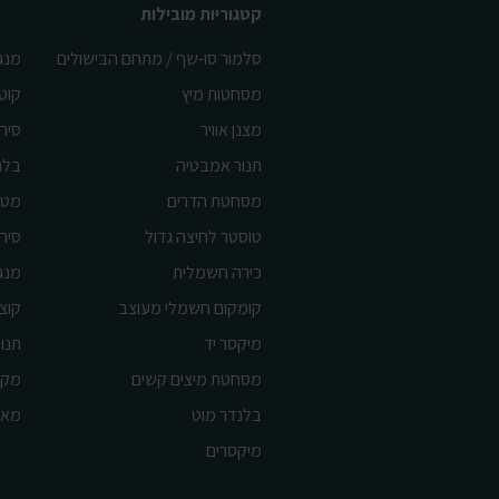
קטגוריות מובילות
סלמור סו-שף / מתחם הבישולים
מנג
מסחטות מיץ
קוט
מצנן אוויר
סיר 
תנור אמבטיה
בלנ
מסחטת הדרים
מטח
טוסטר לחיצה גדול
סיר 
כירה חשמלית
מנג
קומקום חשמלי מעוצב
קוצ
מיקסר יד
תנור
מסחטת מיצים קשים
מקצ
בלנדר מוט
מאו
מיקסרים