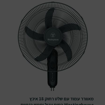
מאוורר עמוד עם שלט רחוק 18 אינץ
Westinghouse בסיס עגול וחמש כנפיים