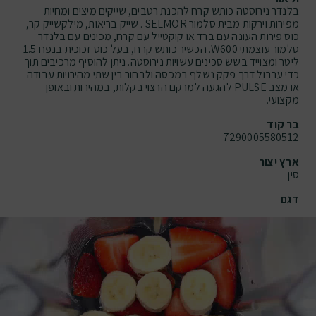
בלנדר נירוסטה כותש קרח להכנת רטבים, שייקים מיצים ומחיות
מפירות וירקות מבית סלמור SELMOR . שייק בריאות, מילקשייק קר,
כוס פירות העונה עם ברד או קוקטייל עם קרח, מכינים עם בלנדר
סלמור עוצמתי W600. הכשיר כותש קרח, בעל כוס זכוכית בנפח 1.5
ליטר ומצוייד בשש סכינים עשויות נירוסטה. ניתן להוסיף מרכיבים תוך
כדי ערבול דרך פקק נשלף במכסה ולבחור בין שתי מהירויות עבודה
או מצב PULSE להגעה למרקם הרצוי בקלות, במהירות ובאופן
מקצועי.
בר קוד
7290005580512
ארץ יצור
סין
דגם