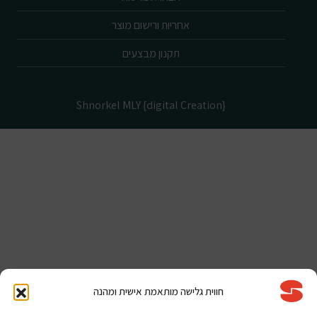
אחריות ורישום מוצר
תקנון מבצעים
Shnorkel MLY {digital Creation}
חווית גלישה מותאמת אישית ומהנה