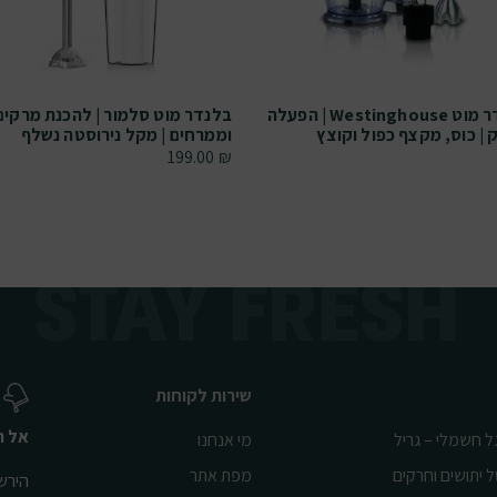
בלנדר מוט Westinghouse | הפעלה
בלנדר מוט סלמור | להכנת מרקים
| כוס, מקצף כפול וקוצץ
וממרחים | מקל נירוסטה נשלף
199.00
₪
שירות לקוחות
אל ת
ל חשמלי – גריל
מי אנחנו
ל יתושים וחרקים
מפת אתר
הירשמ