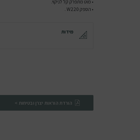
• מוט מתפרק קל לניקוי.
• הספק W220 .
מידות
הורדת הוראות יצרן ובטיחות >