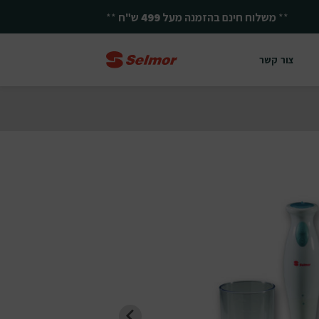
**
יחד ננצח!
**
צור קשר