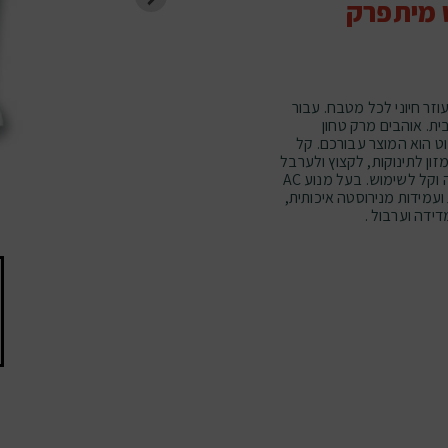
 מיתפרק
תפרק מבית סלמור Selmor, הוא עוזר חיוני לכל מטבח. עבור
ית. אוהבים מרק טחון
ט הוא המוצר עבורכם. קל
ון לתינוקות, לקצוץ ולערבל
מזון חם וקר עם בלנדר מוט מקצועי, נוח להפעלה וקל לשימוש. בעל מנוע AC
ם חדות ועמידות מנירוסטה איכותית,
ידה וערבול .