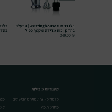
בלנדר מוט Westinghouse | הפעלה
בהדק | כוס מדידה ומקצף כפול
בהדק 
349.00
₪
קטגוריות מובילות
סלמור סו-שף / מתחם הבישולים
מנג
מסחטות מיץ
קוט