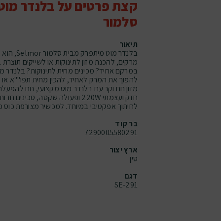
קצת פרטים על בלנדר מוט
סלמור
תיאור
בלנדר מוט מי
מרקים, להכנת מזון לתינוקות או לשייקים תוצרת ב
במרקם אחיד? מכינים מחית לתינוקות? בלנדר מו
להפוך את המרק לאחיד, להכין מחית תפו""א או מז
חזק ועצמתי 220W ופעולה שקטה, סכיני
לחיתוך אפקטיבי במיוחד. למכשיר מצורפת כוס מד
בר קוד
7290005580291
ארץ יצור
סין
דגם
SE-291