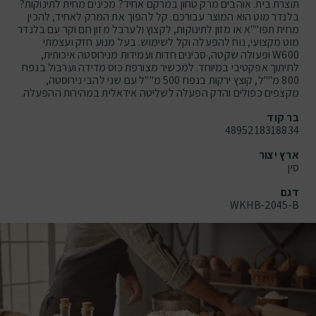
תוצרת בית. אוהבים מרק טחון במרקם אחיד? מכינים מחית לתינוקות?
בלנדר מוט הוא המוצר עבורכם. קל להפוך את המרק לאחיד, להכין
מחית תפו""א או מזון לתינוקות, לקצוץ ולערבל מזון חם וקר עם בלנדר
מוט מקצועי, נוח להפעלה וקל לשימוש. בעל מנוע חזק ועצמתי
W600 ופעולה שקטה, סכינים חדות ועמידות מנירוסטה איכותית,
לחיתוך אפקטיבי במיוחד. למכשיר מצורפת כוס מדידה וערבול בנפח
800 מ""ל, קוצץ ירקות בנפח 500 מ""ל עם שני להבי נירוסטה,
מקצפים כפולים והדק הפעלה לשליטה אידאלית במהירות ההפעלה.
בר קוד
4895218318834
ארץ יצור
סין
דגם
WKHB-2045-B