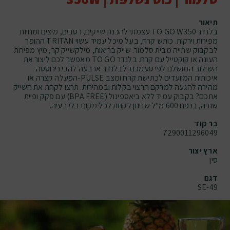
תיאור
בלנדר TO GO W350 עצמתי להכנת שייקים, רטבים, מיצים ומחיות
מפירות וירקות. כותש קרח, בעל מיכל עמיד עשוי TRITAN ההופך
לבקבוק שתייה מבית סלמור. שייק בריאות, מילקשייק קר, מיץ מפירות
העונה או קוקטייל עם קרח. בלנדר TO GO מאפשר לכם ליצור את
השילוב המושלם לפי טעמכם. לבלנדר ארבעה להבי נירוסטה
איכותית המיועדים לכתישת קרח ומצב PULSE-הפעלה קצרה או
מהירה להגעה למרקם הרצוי בקלות ובמהירות. תרצו לקחת את השייק
אתכם? בקבוק עמיד ללא ביאספינול (BPA FREE) עם פקק ופיית
שתיה, בנפח 600 מ"ל שניתן לקחת לכל מקום בלי בעיה.
בר קוד
7290011296049
ארץ יצור
סין
דגם
SE-49