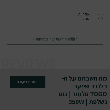
אחריות
שנה
הורדת הוראות יצרן ובטיחות >
מה חשבתם על ה-
הוספת ביקורת
בלנדר שייקר
TOGO סלמור | כוס
נשלפת | 350W